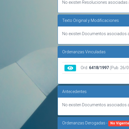
No existen Resoluciones asociadas 
Texto Original y Modificaciones
No existen Documentos asociados a
Ordenanzas Vinculadas
Ord.
6418/1997
(Pub. 26/
Antecedentes
No existen Documentos asociados a
Ordenanzas Derogadas -
No Vigente