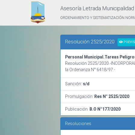
Asesoría Letrada Municipalida
ORDENAMIENTO Y SISTEMATIZACIÓN NOR
Resolución 2525/2020
PREVIS
Personal Municipal.Tareas Peligr
Resolución 2525/2020.-INCORPORAR al 
la Ordenanza N° 6418/97.-
Sanción:
s/d
Promulgación:
Res N° 2525/2020
Publicación:
B.O N°177/2020
Resoluciones