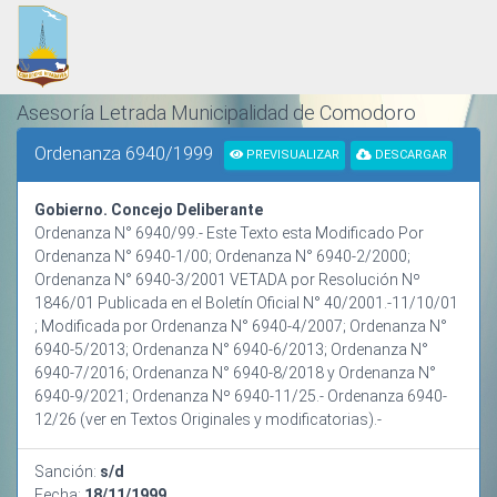
Asesoría Letrada Municipalidad de Comodoro
Rivadavia
Ordenanza 6940/1999
PREVISUALIZAR
DESCARGAR
ORDENAMIENTO Y SISTEMATIZACIÓN NORMATIVA
Gobierno. Concejo Deliberante
Ordenanza N° 6940/99.- Este Texto esta Modificado Por
Ordenanza N° 6940-1/00; Ordenanza N° 6940-2/2000;
Ordenanza N° 6940-3/2001 VETADA por Resolución Nº
1846/01 Publicada en el Boletín Oficial N° 40/2001.-11/10/01
; Modificada por Ordenanza N° 6940-4/2007; Ordenanza N°
6940-5/2013; Ordenanza N° 6940-6/2013; Ordenanza N°
6940-7/2016; Ordenanza N° 6940-8/2018 y Ordenanza N°
6940-9/2021; Ordenanza Nº 6940-11/25.- Ordenanza 6940-
12/26 (ver en Textos Originales y modificatorias).-
Sanción:
s/d
Fecha:
18/11/1999